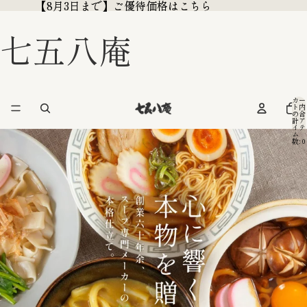
【8月3日まで】ご優待価格はこちら
【8月3日まで】ご優待価格はこちら
七五八庵
カー
ト内
の合
計ア
イテ
ム
数: 0