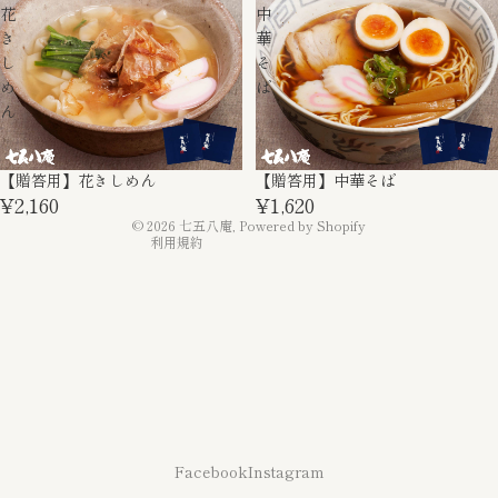
花
中
き
華
プライバシーポリシー
し
そ
特定商取引法に基づく表記
め
ば
ん
配送ポリシー
返金ポリシー
利用規約
【贈答用】花きしめん
【贈答用】中華そば
¥2,160
¥1,620
連絡先情報
© 2026
七五八庵
, Powered by Shopify
利用規約
Facebook
Instagram