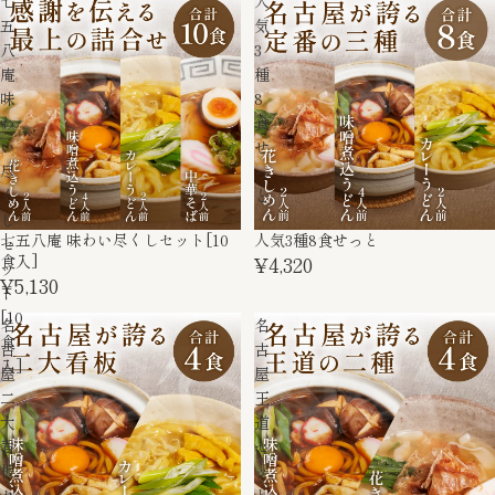
七
人
五
気
八
3
庵
種
味
8
わ
食
い
せ
尽
っ
く
と
し
七五八庵 味わい尽くしセット[10
人気3種8食せっと
セ
食入]
¥4,320
ッ
¥5,130
ト
[10
名
名
食
古
古
入]
屋
屋
二
王
大
道
看
セ
板
ッ