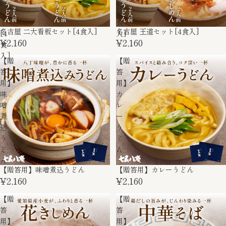
セ
ト
ッ
[4
ト
食
名古屋 二大看板セット[4食入]
名古屋 王道セット[4食入]
[4
入]
¥2,160
¥2,160
食
入]
【贈
【贈
答
答
用】
用】
味
カ
噌
レ
煮
ー
込
う
う
ど
ど
ん
ん
【贈答用】味噌煮込うどん
【贈答用】カレーうどん
¥2,160
¥2,160
【贈
【贈
答
答
用】
用】