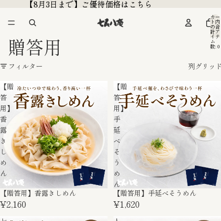
【8月3日まで】ご優待価格はこちら
【8月3日まで】ご優待価格はこちら
カー
ト内
の合
計ア
イテ
贈答用
ム
数: 0
フィルター
列グリッ
【贈
【贈
答
答
用】
用】
香
手
露
延
き
べ
し
そ
め
う
ん
め
ん
【贈答用】香露きしめん
【贈答用】手延べそうめん
¥2,160
¥1,620