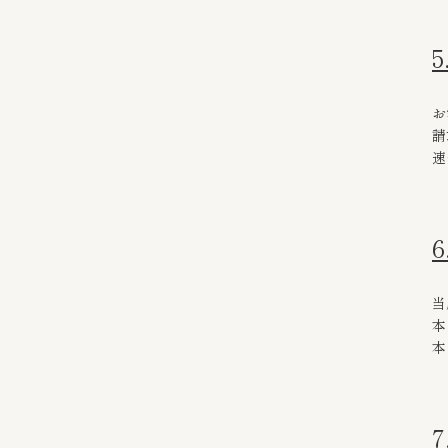
お
請
速
当
本
本