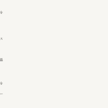
を
ス
品
を
ー