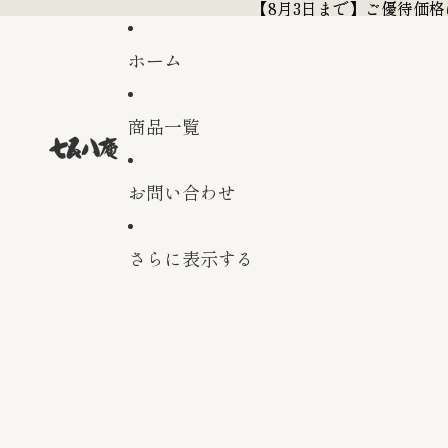
【8月3日まで】ご優待価
【8月3日まで】ご優待価
ホーム
商品一覧
お問い合わせ
さらに表示する