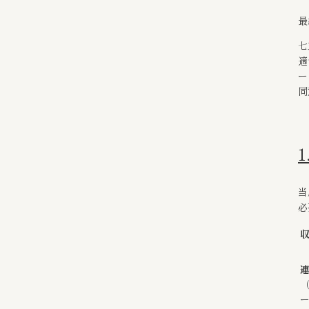
最
七
適
ー
同
当
必