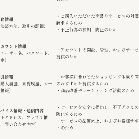
・ご購入いただいた商品やサービスの対価
財務情報
請求するため
（決済方法、取引の詳細）
・不正行為の検知、防止のため
アカウント情報
・アカウントの開設、管理、およびサービ
（ユーザー名、パスワード、
提供のため
設定）
取引情報
・お客様に合わせたショッピング体験や商
（購入履歴、閲覧履歴、カー
のおすすめを提供するため
ト情報）
・商品改善やマーケティング活動のため
・サービスを安全に提供し、不正アクセス
デバイス情報・通信内容
防止するため
IPアドレス、ブラウザ情
・サービスの品質向上、およびお客様サポ
報、問い合わせ内容）
トのため