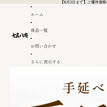
【8月3日まで】ご優待価
【8月3日まで】ご優待価
ホーム
商品一覧
お問い合わせ
さらに表示する