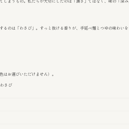
てしまうもの。私たちが大切にしたのは「濃さ」ではなく、味の「深み
するのは「わさび」。すっと抜ける香りが、手延べ麺とつゆの味わいを
色はお選びいただけません）。
・わさび
プライバシーポリシー
特定商取引法に基づく表記
配送ポリシー
返金ポリシー
利用規約