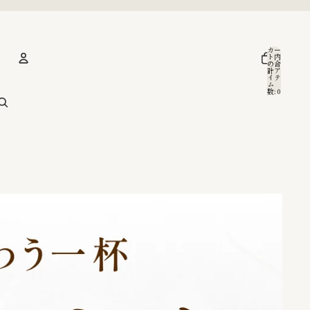
カー
ト内
の合
計ア
イテ
ム
アカウント
数: 0
その他のログインオプション
注文
プロフィール