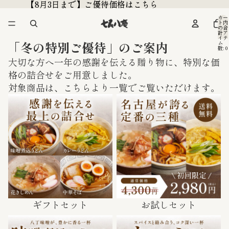
【8月3日まで】ご優待価格はこちら
【8月3日まで】ご優待価格はこちら
カー
ト内
の合
計ア
イテ
「冬の特別ご優待」のご案内
ム
数: 0
大切な方へ一年の感謝を伝える贈り物に、特別な価
格の詰合せをご用意しました。
対象商品は、
こちら
より一覧でご覧いただけます。
ギフトセット
お試しセット
ギフトセット
お試しセット
味噌煮込みうどん
カレーうどん