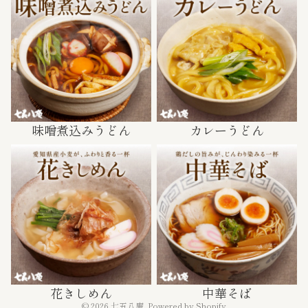
味噌煮込みうどん
カレーうどん
花きしめん
中華そば
プライバシーポリシー
特定商取引法に基づく表記
配送ポリシー
返金ポリシー
利用規約
花きしめん
中華そば
連絡先情報
© 2026
七五八庵
, Powered by Shopify